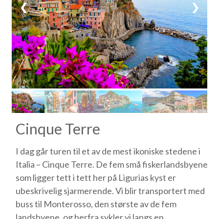
❮
❯
Cinque Terre
I dag går turen til et av de mest ikoniske stedene i
Italia – Cinque Terre. De fem små fiskerlandsbyene
som ligger tett i tett her på Ligurias kyst er
ubeskrivelig sjarmerende. Vi blir transportert med
buss til Monterosso, den største av de fem
landsbyene, og herfra sykler vi langs en