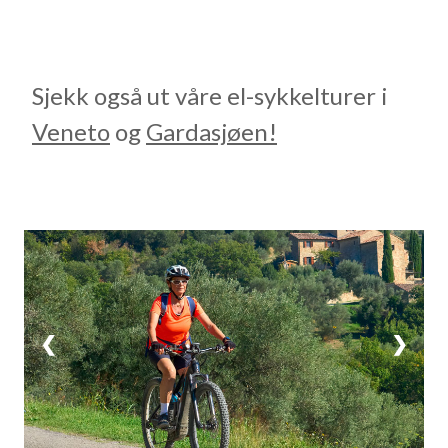
Sjekk også ut våre el-sykkelturer i
Veneto
og
Gardasjøen!
1 / 6
❮
❯