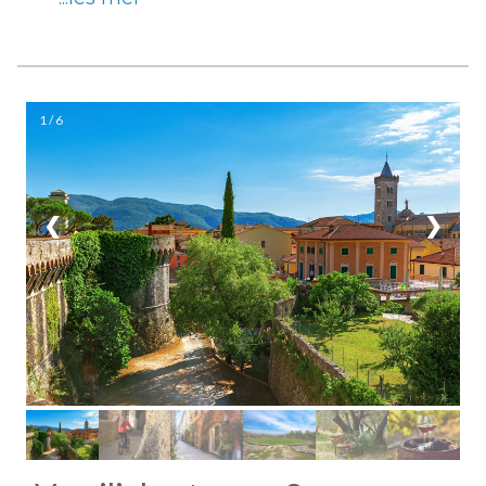
1 / 6
❮
❯