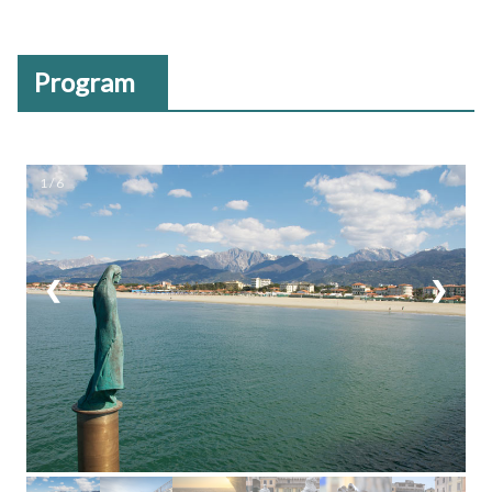
Program
1 / 6
❮
❯