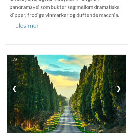
panoramavei som bukter seg mellom dramatiske
klipper, frodige vinmarker og duftende macchia.
...les mer
1 / 6
❮
❯