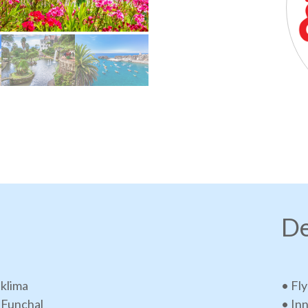
De
 klima
• Fl
 Funchal
• In