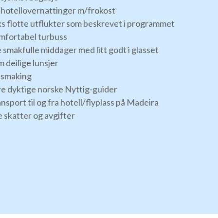
u hotellovernattinger m/frokost
ks flotte utflukter som beskrevet i programmet
mfortabel turbuss
 smakfulle middager med litt godt i glasset
 deilige lunsjer
nsmaking
re dyktige norske Nyttig-guider
nsport til og fra hotell/flyplass på Madeira
e skatter og avgifter