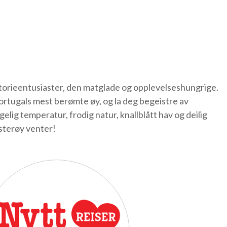
istorieentusiaster, den matglade og opplevelseshungrige.
 Portugals mest berømte øy, og la deg begeistre av
lig temperatur, frodig natur, knallblått hav og deilig
sterøy venter!