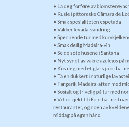
• La deg forføre av blomsterøyas 
• Rusle i pittoreske Câmara de Lo
• Smak spesialiteten espetada
• Vakker levada-vandring
• Spennende tur med kurvkjelkene
• Smak deilig Madeira-vin
• Se de søte husene i Santana
• Nyt synet av vakre azulejos på 
• Kos deg med et glass poncha men
• Ta en dukkert i naturlige lavast
• Fargerik Madeira-aften med mi
• Sosialt og trivelig på tur med no
• Vi bor kjekt til i Funchal med nær
restauranter, og noen av kveldene 
middag på egen hånd.