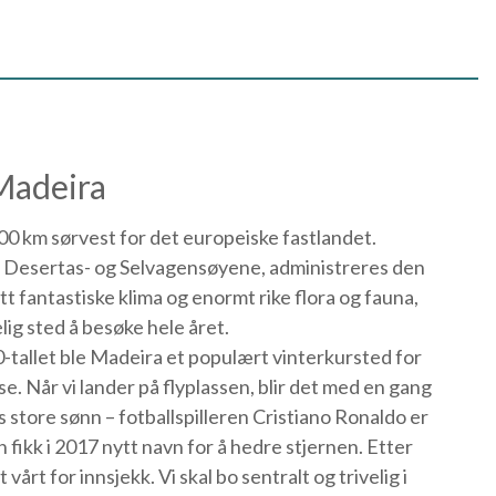
Madeira
0 km sørvest for det europeiske fastlandet.
 Desertas- og Selvagensøyene, administreres den
itt fantastiske klima og enormt rike flora og fauna,
lig sted å besøke hele året.
0-tallet ble Madeira et populært vinterkursted for
e. Når vi lander på flyplassen, blir det med en gang
 store sønn – fotballspilleren Cristiano Ronaldo er
n fikk i 2017 nytt navn for å hedre stjernen. Etter
t vårt for innsjekk. Vi skal bo sentralt og trivelig i