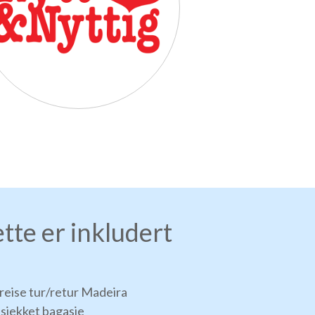
tte er inkludert
yreise tur/retur Madeira
nsjekket bagasje