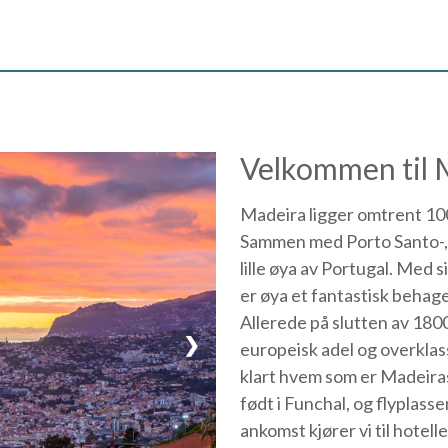
Velkommen til 
Madeira ligger omtrent 100
Sammen med Porto Santo-,
lille øya av Portugal. Med s
er øya et fantastisk behage
Allerede på slutten av 180
❯
europeisk adel og overklass
klart hvem som er Madeiras
født i Funchal, og flyplasse
ankomst kjører vi til hotelle