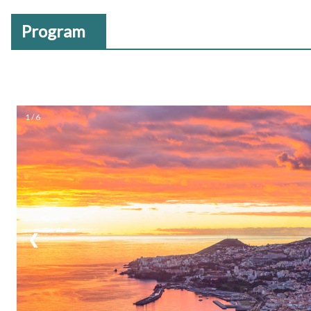
Program
1 / 6
❮