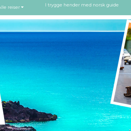
I trygge hender med norsk guide
Alle reiser
A