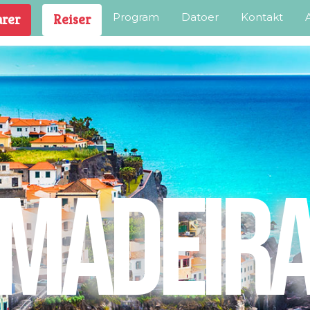
 our website.
Learn more
Program
Datoer
Kontakt
arer
Reiser
MADEIR