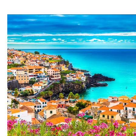
1 / 6
❮