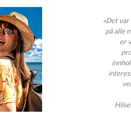
«De
på
i