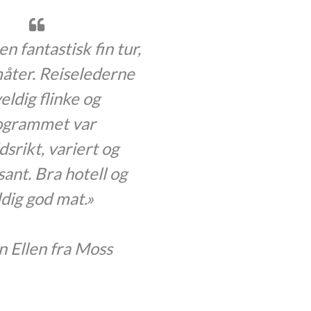
t var en fantastisk fin tur,
 alle måter. Reiselederne
er veldig flinke og
programmet var
innholdsrikt, variert og
nteressant. Bra hotell og
veldig god mat.»
Hilsen Ellen fra Moss