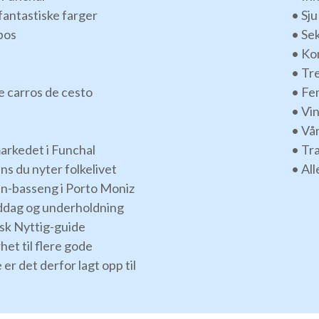
fantastiske farger
• Sj
bos
• Se
• Ko
• Tre
 carros de cesto
• Fem
• Vi
• Vå
markedet i Funchal
• Tra
s du nyter folkelivet
• All
ein-basseng i Porto Moniz
ddag og underholdning
rsk Nyttig-guide
het til flere gode
er det derfor lagt opp til