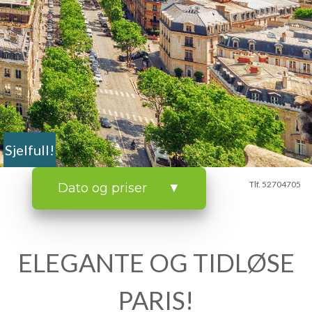
Sjelfull!
Tlf. 52704705
Dato og priser ▼
ELEGANTE OG TIDLØSE
PARIS!