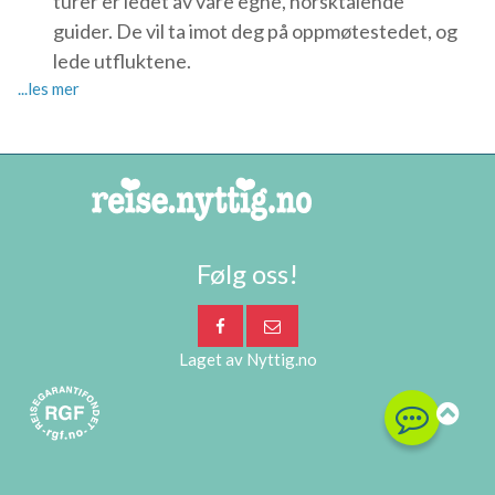
turer er ledet av våre egne, norsktalende
guider. De vil ta imot deg på oppmøtestedet, og
lede utfluktene.
Følg oss!
Laget av
Nyttig.no