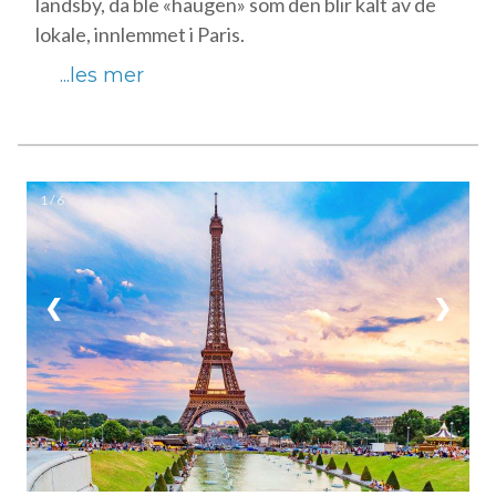
landsby, da ble «haugen» som den blir kalt av de
lokale, innlemmet i Paris.
...les mer
1 / 6
❮
❯