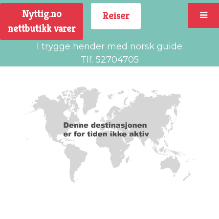
Nyttig.no
Reiser
nettbutikk varer
I trygge hender med norsk guide
Tlf. 52704705