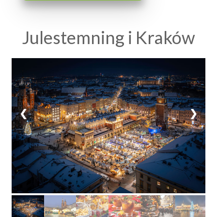
Julestemning i Kraków
1 / 6
❮
❯