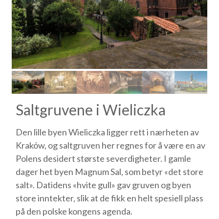
Saltgruvene i Wieliczka
Den lille byen Wieliczka ligger rett i nærheten av
Kraków, og saltgruven her regnes for å være en av
Polens desidert største severdigheter. I gamle
dager het byen Magnum Sal, som betyr «det store
salt». Datidens «hvite gull» gav gruven og byen
store inntekter, slik at de fikk en helt spesiell plass
på den polske kongens agenda.