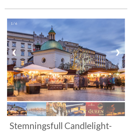
1 / 6
❮
❯
Stemningsfull Candlelight-