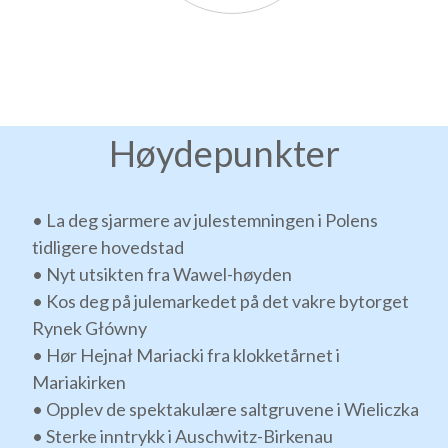
Høydepunkter
• La deg sjarmere av julestemningen i Polens
tidligere hovedstad
• Nyt utsikten fra Wawel-høyden
• Kos deg på julemarkedet på det vakre bytorget
Rynek Główny
• Hør Hejnał Mariacki fra klokketårnet i
Mariakirken
• Opplev de spektakulære saltgruvene i Wieliczka
• Sterke inntrykk i Auschwitz-Birkenau